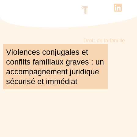
Découvrez le cabinet
Nos compétences
Contactez-nous
Droit de la famille
Violences conjugales et
conflits familiaux graves : un
accompagnement juridique
sécurisé et immédiat