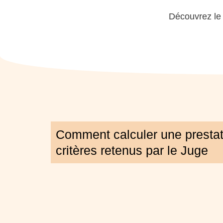
Découvrez le
Comment calculer une prestat
critères retenus par le Juge